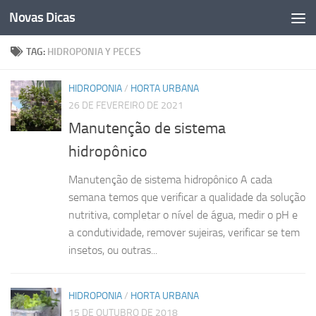
Novas Dicas
Skip to content
TAG:
HIDROPONIA Y PECES
HIDROPONIA
/
HORTA URBANA
26 DE FEVEREIRO DE 2021
Manutenção de sistema
hidropônico
Manutenção de sistema hidropônico A cada
semana temos que verificar a qualidade da solução
nutritiva, completar o nível de água, medir o pH e
a condutividade, remover sujeiras, verificar se tem
insetos, ou outras...
HIDROPONIA
/
HORTA URBANA
15 DE OUTUBRO DE 2018