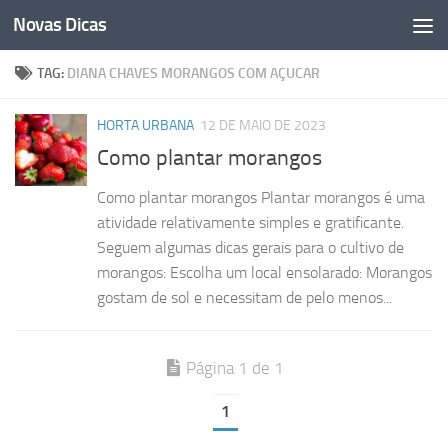
Novas Dicas
Skip to content
TAG:
DIANA CHAVES MORANGOS COM AÇUCAR
HORTA URBANA
12 DE MAIO DE 2023
Como plantar morangos
Como plantar morangos Plantar morangos é uma
atividade relativamente simples e gratificante.
Seguem algumas dicas gerais para o cultivo de
morangos: Escolha um local ensolarado: Morangos
gostam de sol e necessitam de pelo menos...
Página 1 de 1
1