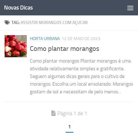
Novas Dicas
Skip to content
TAG:
ASSISTIR MORANGOS COM AÇUCAR
HORTA URBANA
12 DE MAIO DE 2023
Como plantar morangos
Como plantar morangos Plantar morangos é uma
atividade relativamente simples e gratificante.
Seguem algumas dicas gerais para o cultivo de
morangos: Escolha um local ensolarado: Morangos
gostam de sol e necessitam de pelo menos...
Página 1 de 1
1