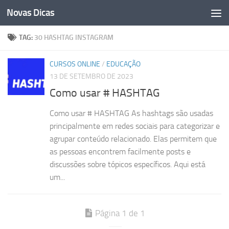
Novas Dicas
Skip to content
TAG:
30 HASHTAG INSTAGRAM
CURSOS ONLINE
/
EDUCAÇÃO
13 DE SETEMBRO DE 2023
Como usar # HASHTAG
Como usar # HASHTAG As hashtags são usadas
principalmente em redes sociais para categorizar e
agrupar conteúdo relacionado. Elas permitem que
as pessoas encontrem facilmente posts e
discussões sobre tópicos específicos. Aqui está
um...
Página 1 de 1