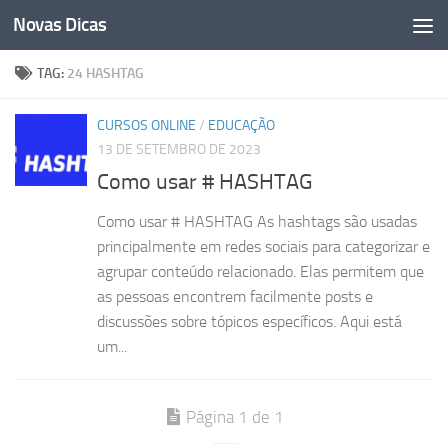
Novas Dicas
Skip to content
TAG:
24 HASHTAG
CURSOS ONLINE
/
EDUCAÇÃO
13 DE SETEMBRO DE 2023
Como usar # HASHTAG
Como usar # HASHTAG As hashtags são usadas
principalmente em redes sociais para categorizar e
agrupar conteúdo relacionado. Elas permitem que
as pessoas encontrem facilmente posts e
discussões sobre tópicos específicos. Aqui está
um...
Página 1 de 1